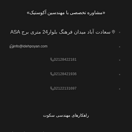
«مشاوره تخصصی با مهندسین آکوستیک»
سعادت آباد میدان فرهنگ بلوار24 متری برج ASA
info@idehpoyan.com
02128422181
02128421936
02122131697
راهکارهای مهندسی سکوت