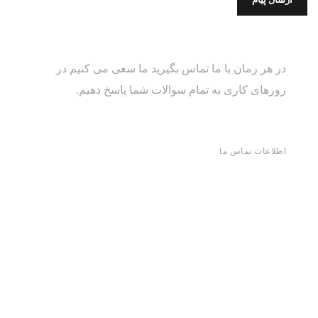
در هر زمان با ما تماس بگیرید ما سعی می کنیم در
روزهای کاری به تمام سوالات شما پاسخ دهیم.
اطلاعات تماس ما
با مشاورین ما تماس بگیرید
آدرس ما:
تهران، سعادت آباد ميدان فرهنگ بلوار ٢٤ متري
برج ASA
صندوق پستی ما:
info@idehpoyan.com