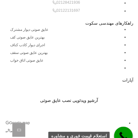
02128421936
02122131697
راهکارهای مهندسی سکوت
عایق صوتی دیوار مشترک
بهترین عایق صوتی کف
اجرای دیوار کاذب کناف
بهترین عایق صوتی سقف
عایق صوتی اتاق خواب
آپارات
همین حالا ویدیوهای نصب را ببینید! ↑
آرشیو ویدئویی نصب عایق صوتی
Google map
تماس با ما
استعلام قیمت فوری و مشاوره