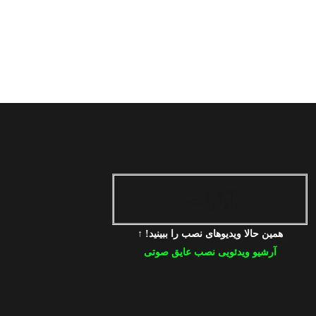
آپارات
همین حالا ویدیوهای نصب را ببینید! ↑
آرشیو ویدئویی نصب عایق صوتی