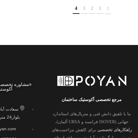
4
3
2
1
«مشاوره تخصصی 
آکوستی
مرجع تخصصی آکوستیک ساختمان
سعادت آباد
ما با تلفیق دانش فنی و متریال‌های استاندارد
بلوار24 متری برج ASA
جهانی (ISOVER فرانسه و URSA آلمان)،
yan.com
راهکارهای تخصصی
برای کاهش مزاحمت‌های
صوتی و بازگرداندن آرامش به ساختمان‌های