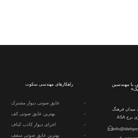
با مهندسین
راهکارهای مهندسی سکوت
ک»
عایق صوتی دیوار مشترک
 میدان فرهنگ
بهترین عایق صوتی کف
اجرای دیوار کاذب کناف
info@idehpo
بهترین عایق صوتی سقف