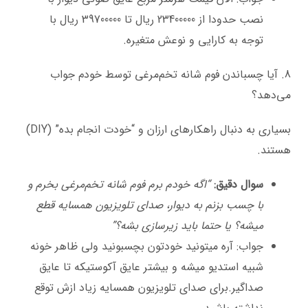
نصب حدودا از 23400000 ریال تا 39700000 ریال با
توجه به کارایی و نوعش متغیره.
8. آیا چسباندن فوم شانه تخم‌مرغی توسط خودم جواب
می‌دهد؟
بسیاری به دنبال راهکارهای ارزان و “خودت انجام بده” (DIY)
هستند.
سوال دقیق:
“اگه خودم برم فوم شانه تخم‌مرغی بخرم و
با چسب بزنم به دیوار، صدای تلویزیون همسایه قطع
میشه؟ یا حتما باید زیرسازی بشه؟”
جواب: آره میتونید خودتون بچسبونید ولی ظاهر خونه
شبیه استدیو میشه و بیشتر عایق آکوستیکه تا عایق
صداگیر.برای صدای تلویزیون همسایه زیاد ازش توقع