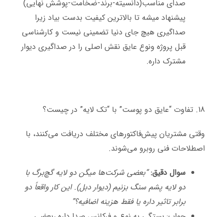
صدای مناسب(دانسیته-برند-ضخامت-پوشش نهایی)
پیشنهاد میشه تا بالاترین کیفیت بدست بیاد زیرا
صداگیری هیچ جای دنیا تضمینی نیست و کارشناسی
قبل پروژه ونوع عایق نقش اصلی را در صداگیری دیوار
مشترک داره.
18. تفاوت “عایق دو پوست” با “تک لایه” در چیست؟
وقتی مشتریان پیش‌فاکتورهای مختلف دریافت می‌کنند، با
اصطلاحات فنی روبرو می‌شوند.
سوال دقیق:
“بعضی شرکت‌ها میگن دو لایه گچ‌برگ با
دو لایه پشم سنگ بزنیم (دیوار دبل). این کار واقعاً دو
برابر تاثیر داره یا فقط هزینه اضافیه؟”
جواب: بستگی به نوع و فرکانس صدا داره ،بعضی